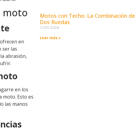
e moto
Motos con Techo: La Combinación de 
Dos Ruedas
nte
12/01/2026
Leer más »
 ofrecen en
 ser las
la abrasión,
frir.
 moto
agarre en los
a moto. Esto es
do las manos
encias