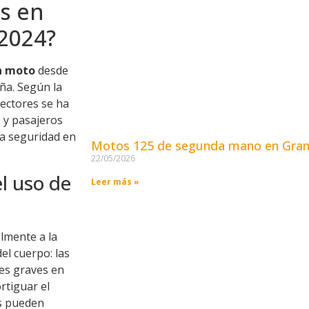
es en
2024?
en moto
desde
ña. Según la
tectores se ha
s y pasajeros
la seguridad en
Motos 125 de segunda mano en Gran
22/05/2026
l uso de
Leer más »
lmente a la
el cuerpo: las
nes graves en
rtiguar el
as pueden