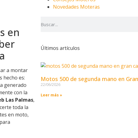
Novedades Moteras
es en
ber
Últimos artículos
a
zar a montar
s hecho es:
Motos 500 de segunda mano en Gran
 ha generado
22/06/2026
mente con la
Leer más »
b Las Palmas
,
erte toda la
ntes en moto,
 para