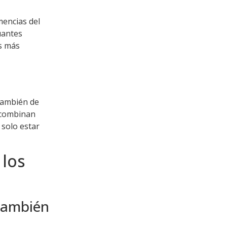
mencias del
guantes
os más
también de
 combinan
 solo estar
 los
 también