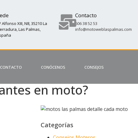
ede
Contacto
/ Alfonso XIII, N8, 35210 La
606 38 52 53
erradura, Las Palmas,
info@motoweblaspalmas.com
spaña
CONTACTO
CONÓCENOS
CONSEJOS
uantes en moto?
Categorías
Consejos Moteros