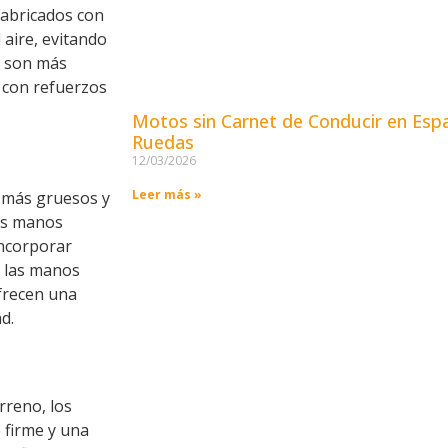
Fabricados con
 aire, evitando
e son más
 con refuerzos
Motos sin Carnet de Conducir en Esp
Ruedas
12/03/2026
Leer más »
 más gruesos y
las manos
incorporar
 las manos
ofrecen una
d.
rreno, los
 firme y una