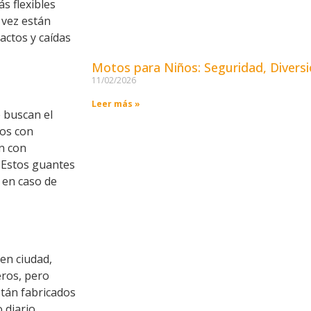
s flexibles
 vez están
actos y caídas
Motos para Niños: Seguridad, Diversi
11/02/2026
Leer más »
e buscan el
dos con
n con
. Estos guantes
 en caso de
en ciudad,
eros, pero
stán fabricados
 diario.