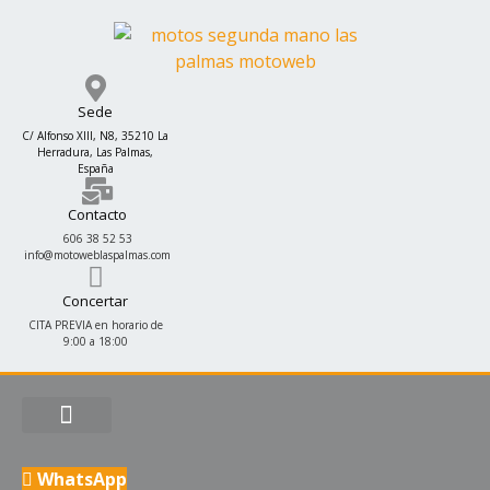
Ir
al
contenido
Sede
C/ Alfonso XIII, N8, 35210 La
Herradura, Las Palmas,
España
Contacto
606 38 52 53
info@motoweblaspalmas.com
Concertar
CITA PREVIA en horario de
9:00 a 18:00
WhatsApp