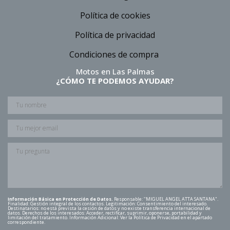
Política de cookies
Política de privacidad
Condiciones de compra
Motos en Las Palmas
¿CÓMO TE PODEMOS AYUDAR?
Información Básica en Protección de Datos.
Responsable: "MIGUEL ANGEL ATTA SANTANA".
Finalidad: Gestión integral de los contactos. Legitimación: Consentimiento del interesado.
Destinatarios: no está prevista la cesión de datos y no existe transferencia internacional de
datos. Derechos de los interesados: Acceder, rectificar, suprimir, oponerse, portabilidad y
limitación del tratamiento. Información Adicional: Ver la Política de Privacidad en el apartado
correspondiente.