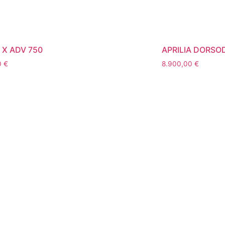
X ADV 750
APRILIA DORSO
0
€
8.900,00
€