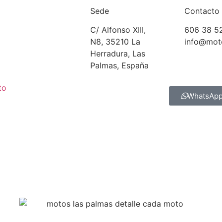
Sede
Contacto
C/ Alfonso XIII,
606 38 5
N8, 35210 La
info@mot
Herradura, Las
Palmas, España
to
WhatsAp
Motos Telde