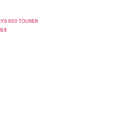
YS 650 TOURER
00
€