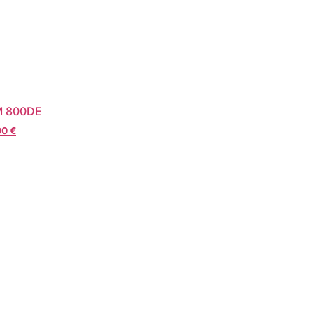
M 800DE
00
€