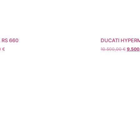
A RS 660
DUCATI HYPER
0
€
10.500,00
€
9.500