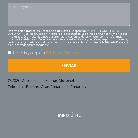
Información Básica en Protección de Datos.
Responsable: "MIGUEL ANGEL ATTA
SANTANA". Finalidad: Gestión integral de los contactos. Legitimación: Consentimiento del
interesado. Destinatarios: no está prevista la cesión de datos y no existe transferencia
internacional de datos. Derechos de los interesados: Acceder, rectificar, suprimir, oponerse,
portabilidad y limitación del tratamiento. Información Adicional: Ver la Política de Privacidad
en el apartado correspondiente.
He leído y acepto la
Política de Privacidad.
ENVIAR
© 2026 Motos en Las Palmas Motoweb
Telde, Las Palmas, Gran Canaria – I. Canarias
INFO ÚTIL