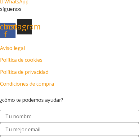
WhatsApp
síguenos
ebook-
Instagram
f
Aviso legal
Política de cookies
Política de privacidad
Condiciones de compra
Motos en Las Palmas
¿cómo te podemos ayudar?