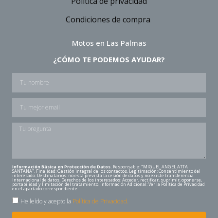
Política de privacidad
Condiciones de compra
Motos en Las Palmas
¿CÓMO TE PODEMOS AYUDAR?
Información Básica en Protección de Datos.
Responsable: "MIGUEL ANGEL ATTA
SANTANA". Finalidad: Gestión integral de los contactos. Legitimación: Consentimiento del
interesado. Destinatarios: no está prevista la cesión de datos y no existe transferencia
internacional de datos. Derechos de los interesados: Acceder, rectificar, suprimir, oponerse,
portabilidad y limitación del tratamiento. Información Adicional: Ver la Política de Privacidad
en el apartado correspondiente.
He leído y acepto la
Política de Privacidad.