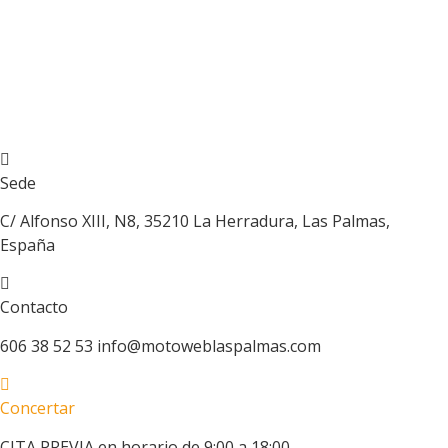
Ir
al
contenido
Sede
C/ Alfonso XIII, N8, 35210 La Herradura, Las Palmas,
España
Contacto
606 38 52 53 info@motoweblaspalmas.com
Concertar
CITA PREVIA en horario de 9:00 a 18:00