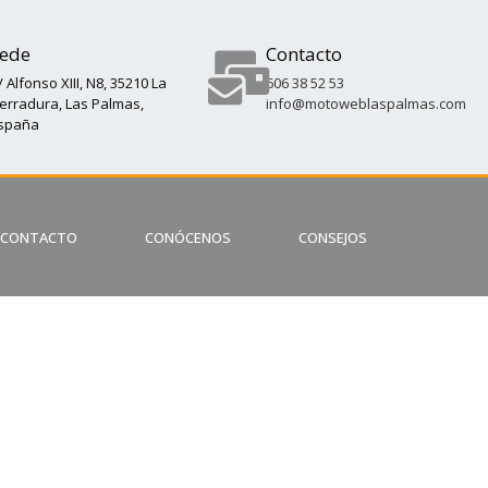
ede
Contacto
/ Alfonso XIII, N8, 35210 La
606 38 52 53
erradura, Las Palmas,
info@motoweblaspalmas.com
spaña
CONTACTO
CONÓCENOS
CONSEJOS