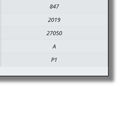
847
2019
27050
A
P1