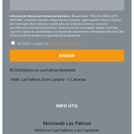
Información Básica en Protección de Datos.
Responsable: "MIGUEL ANGEL ATTA
SANTANA". Finalidad: Gestión integral de los contactos. Legitimación: Consentimiento
del interesado. Destinatarios: no está prevista la cesión de datos y no existe
transferencia internacional de datos. Derechos de los interesados: Acceder, rectificar,
suprimir, oponerse, portabilidad y limitación del tratamiento. Información Adicional: Ver
la Política de Privacidad en el apartado correspondiente.
He leído y acepto la
Política de Privacidad.
ENVIAR
© 2026 Motos en Las Palmas Motoweb
Telde, Las Palmas, Gran Canaria – I. Canarias
INFO ÚTIL
Motoweb Las Palmas
Motos en Las Palmas y en Canarias