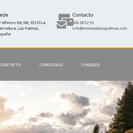
ede
Contacto
/ Alfonso XIII, N8, 35210 La
606 38 52 53
erradura, Las Palmas,
info@motoweblaspalmas.com
spaña
CONTACTO
CONÓCENOS
CONSEJOS