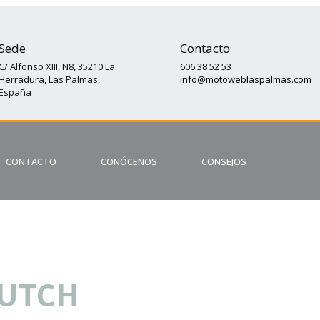
Sede
Contacto
C/ Alfonso XIII, N8, 35210 La
606 38 52 53
Herradura, Las Palmas,
info@motoweblaspalmas.com
España
CONTACTO
CONÓCENOS
CONSEJOS
LUTCH