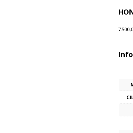
HON
7.500,
Inf
CI