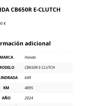
DA CB650R E-CLUTCH
00
€
ormación adicional
MARCA
Honda
MODELO
CB650R E-CLUTCH
LINDRADA
649
KM
4895
AÑO
2024