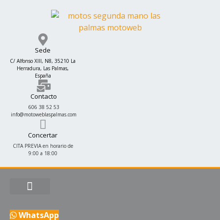
Ir
al
contenido
Sede
C/ Alfonso XIII, N8, 35210 La
Herradura, Las Palmas,
España
Contacto
606 38 52 53
info@motoweblaspalmas.com
Concertar
CITA PREVIA en horario de
9:00 a 18:00
WhatsApp