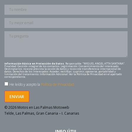
Información Básica en Protección de Datos.
Responsable: "MIGUEL ANGEL ATTA SANTANA".
Finalidad: Gestión integral de los contactos. Legitimación: Consentimiento del interesado.
Destinatarios: no está prevista la cesión de datos y no existe transferencia internacional de
datos. Derechos de los interesados: Acceder, rectificar, suprimir, oponerse, portabilidad y
limitación del tratamiento. Información Adicional: Ver la Política de Privacidad en el apartado
correspondiente.
He leído y acepto la
Política de Privacidad.
ENVIAR
© 2026 Motos en Las Palmas Motoweb
Telde, Las Palmas, Gran Canaria – I. Canarias
INFO ÚTIL