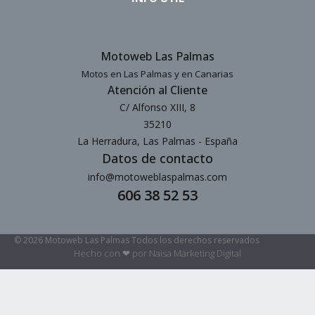
Motoweb Las Palmas
Motos en Las Palmas y en Canarias
Atención al Cliente
C/ Alfonso XIII, 8
35210
La Herradura, Las Palmas - España
Datos de contacto
info@motoweblaspalmas.com
606 38 52 53
© 2026 Motoweb Las Palmas Todos los derechos reservados
Hecho con ❤ por Naisa Marketing Digital