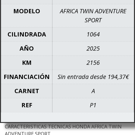
era:
es:
15.500,00 €.
14.950,00 €.
MODELO
AFRICA TWIN ADVENTURE
SPORT
CILINDRADA
1064
AÑO
2025
KM
2156
FINANCIACIÓN
Sin entrada desde 194,37€
CARNET
A
REF
P1
CARACTERISTICAS TECNICAS HONDA AFRICA TWIN
ADVENTURE SPORT