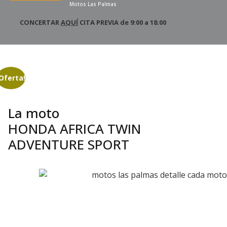
Motos Las Palmas
CONCERTAR
AQUÍ
CITA PREVIA de 9:00 a 18:00
¡Oferta!
La moto
HONDA AFRICA TWIN
ADVENTURE SPORT
¡VENDIDO!