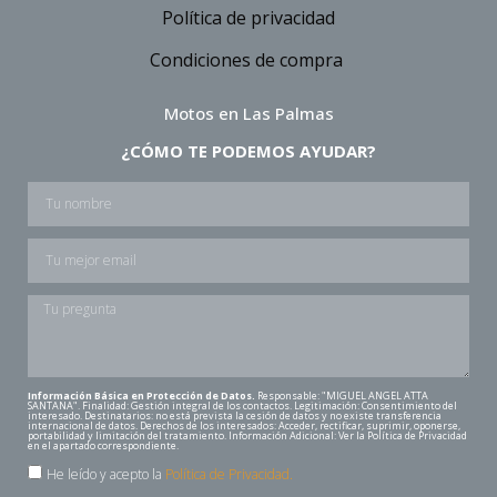
Política de privacidad
Condiciones de compra
Motos en Las Palmas
¿CÓMO TE PODEMOS AYUDAR?
Información Básica en Protección de Datos.
Responsable: "MIGUEL ANGEL ATTA
SANTANA". Finalidad: Gestión integral de los contactos. Legitimación: Consentimiento del
interesado. Destinatarios: no está prevista la cesión de datos y no existe transferencia
internacional de datos. Derechos de los interesados: Acceder, rectificar, suprimir, oponerse,
portabilidad y limitación del tratamiento. Información Adicional: Ver la Política de Privacidad
en el apartado correspondiente.
He leído y acepto la
Política de Privacidad.