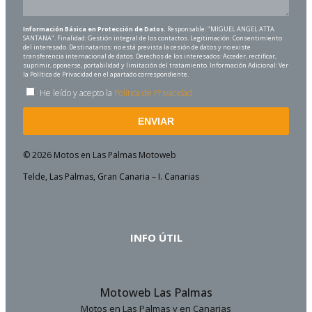
Información Básica en Protección de Datos.
Responsable: "MIGUEL ANGEL ATTA
SANTANA". Finalidad: Gestión integral de los contactos. Legitimación: Consentimiento
del interesado. Destinatarios: no está prevista la cesión de datos y no existe
transferencia internacional de datos. Derechos de los interesados: Acceder, rectificar,
suprimir, oponerse, portabilidad y limitación del tratamiento. Información Adicional: Ver
la Política de Privacidad en el apartado correspondiente.
He leído y acepto la
Política de Privacidad.
ENVIAR
© 2026 Motos en Las Palmas Motoweb
Telde, Las Palmas, Gran Canaria – I. Canarias
INFO ÚTIL
Motoweb Las Palmas
Motos en Las Palmas y en Canarias