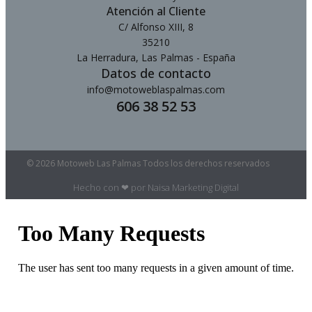
Atención al Cliente
C/ Alfonso XIII, 8
35210
La Herradura, Las Palmas - España
Datos de contacto
info@motoweblaspalmas.com
606 38 52 53
© 2026 Motoweb Las Palmas Todos los derechos reservados
Hecho con ❤ por Naisa Marketing Digital