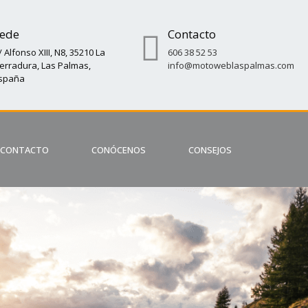
ede
Contacto
/ Alfonso XIII, N8, 35210 La
606 38 52 53
erradura, Las Palmas,
info@motoweblaspalmas.com
spaña
CONTACTO
CONÓCENOS
CONSEJOS