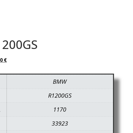
1200GS
00
€
BMW
R1200GS
A
1170
33923