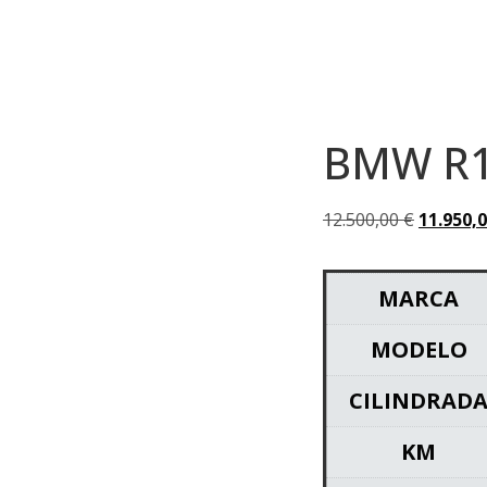
BMW R
12.500,00
€
11.950,
MARCA
MODELO
CILINDRAD
KM