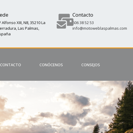
ede
Contacto
/ Alfonso XIII, N8, 35210 La
606 38 52 53
erradura, Las Palmas,
info@motoweblaspalmas.com
spaña
CONTACTO
CONÓCENOS
CONSEJOS