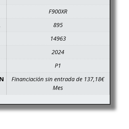
F900XR
A
895
14963
2024
P1
ÓN
Financiación sin entrada de 137,18€
Mes