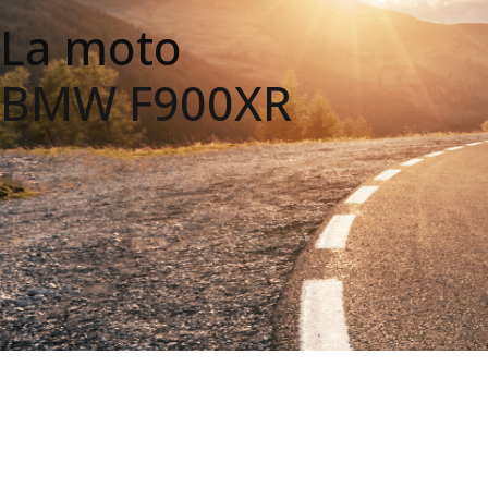
La moto
BMW F900XR