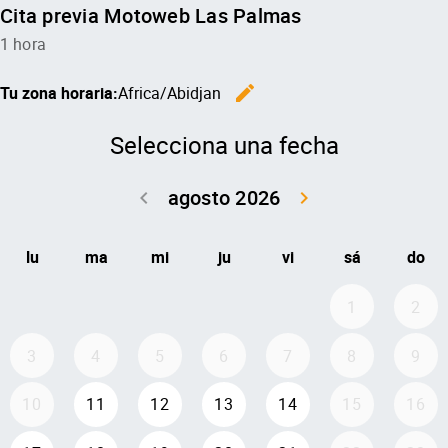
Cita previa Motoweb Las Palmas
1 hora
edit
Tu zona horaria:
Africa/Abidjan
Cambiar l
Selecciona una fecha
agosto 2026
keyboard_arrow_left
keyboard_arrow_right
Volver julio 2
Seguir 
lu
ma
mi
ju
vi
sá
do
1
2
3
4
5
6
7
8
9
10
11
12
13
14
15
16