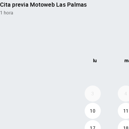
Cita previa Motoweb Las Palmas
1 hora
lu
m
3
4
10
11
17
18