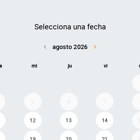
Selecciona una fecha
agosto 2026
keyboard_arrow_left
keyboard_arrow_right
Volver julio 2
Seguir 
a
mi
ju
vi
5
6
7
12
13
14
19
20
21