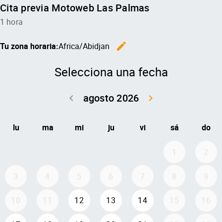
Cita previa Motoweb Las Palmas
1 hora
edit
Tu zona horaria:
Africa/Abidjan
Cambiar l
Selecciona una fecha
agosto 2026
keyboard_arrow_left
keyboard_arrow_right
Volver julio 2
Seguir 
lu
ma
mi
ju
vi
sá
do
1
2
3
4
5
6
7
8
9
10
11
12
13
14
15
16