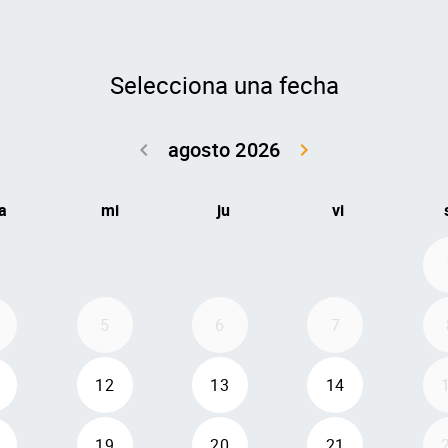
Selecciona una fecha
agosto 2026
keyboard_arrow_left
keyboard_arrow_right
Volver julio 2
Seguir 
a
mi
ju
vi
5
6
7
12
13
14
19
20
21