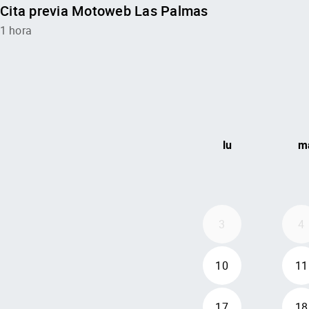
Cita previa Motoweb Las Palmas
1 hora
lu
m
3
4
10
11
17
18