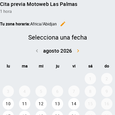
Cita previa Motoweb Las Palmas
1 hora
edit
Tu zona horaria:
Africa/Abidjan
Cambiar l
Selecciona una fecha
agosto 2026
keyboard_arrow_left
keyboard_arrow_right
Volver julio 2
Seguir 
lu
ma
mi
ju
vi
sá
do
1
2
3
4
5
6
7
8
9
10
11
12
13
14
15
16