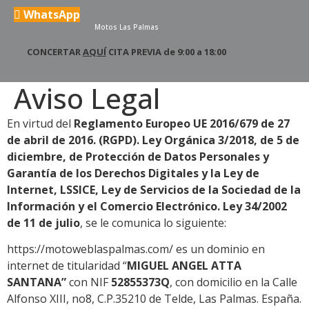
WhatsApp
Motos Las Palmas
CONCERTAR
AQUÍ
CITA PREVIA de 9:00 a 18:00
Aviso Legal
En virtud del
Reglamento Europeo UE 2016/679 de 27
de abril de 2016. (RGPD). Ley Orgánica 3/2018, de 5 de
diciembre, de Protección de Datos Personales y
Garantía de los Derechos Digitales y la Ley de
Internet, LSSICE, Ley de Servicios de la Sociedad de la
Información y el Comercio Electrónico. Ley 34/2002
de 11 de julio
, se le comunica lo siguiente:
https://motoweblaspalmas.com/ es un dominio en
internet de titularidad “
MIGUEL ANGEL ATTA
SANTANA
”
con NIF
52855373Q
, con domicilio en la Calle
Alfonso XIII, no8, C.P.35210 de Telde, Las Palmas. España.