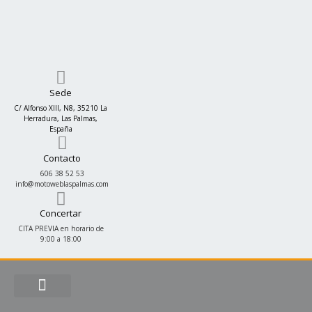
Ir
al
contenido
Sede
C/ Alfonso XIII, N8, 35210 La
Herradura, Las Palmas,
España
Contacto
606 38 52 53
info@motoweblaspalmas.com
Concertar
CITA PREVIA en horario de
9:00 a 18:00